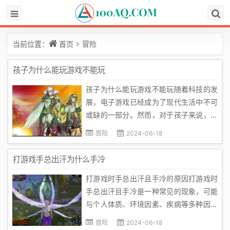
当前位置：
首页
冒险
孩子为什么能玩游戏不能玩
孩子为什么能玩游戏不能玩随着科技的发
展，电子游戏已经成为了现代生活中不可
或缺的一部分。然而，对于孩子来说，他
们能否玩游戏却是一个备受争议的话题。
冒险
2024-06-18
一些人认为孩子应该享有游戏的权利，而
另一些人则认为游戏会影响孩子的身心健
打游戏手总出汗为什么手冷
康。那么，为什么孩子能玩游戏不能玩
打游戏时手总出汗且手冷的原因打游戏时
呢？首先，我们需要了解游戏对于孩子...
手总出汗且手冷是一种常见的现象，可能
与个人体质、环境因素、疾病等多种因素
有关。本文将介绍这些因素，帮助大家更
冒险
2024-06-18
好地理解这一现象。一、个人体质每个人