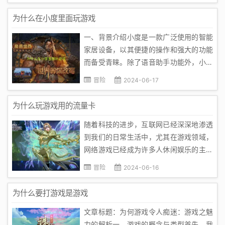
的体质都有所不同，有些人天生就容易出
为什么在小度里面玩游戏
汗，尤其是在紧张或运动时。这种体质的
一、背景介绍小度是一款广泛使用的智能
人在打游戏时，由于精神高度集中...
家居设备，以其便捷的操作和强大的功能
而备受青睐。除了语音助手功能外，小度
还提供了一系列丰富的娱乐内容，其中最
冒险
2024-06-17
受欢迎的就是内置的游戏。这些游戏不仅
适合大人，也适合孩子，让人们在闲暇之
为什么玩游戏用的流量卡
余能够享受到轻松愉快的时光。二、原因
随着科技的进步，互联网已经深深地渗透
分析1. 方便快捷：小度游戏设...
到我们的日常生活中，尤其在游戏领域，
网络游戏已经成为许多人休闲娱乐的主要
方式。然而，对于许多玩家来说，他们可
冒险
2024-06-16
能会发现，玩游戏时需要消耗大量的数据
流量，尤其是对于那些经常玩游戏的人来
为什么要打游戏是游戏
说，流量费用可能是一笔不小的开支。在
文章标题：为何游戏令人痴迷：游戏之魅
这种情况下，使用流量卡就成了许多玩
力的解析一、游戏的概念与类型首先，我
家...