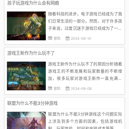
孩子玩游戏为什么会有网瘾
平台上的许多游戏都受版权保护。这意味
随着科技的进步，电子游戏已经成为了我
着开发者拥有对这些...
们日常生活的一部分。然而，对于许多孩
子来说，过度沉迷于游戏已经成为了一种
“网瘾”。那么，为什么孩子会如此沉迷于
冒险
2024-06-10
游戏呢？首先，我们需要理解孩子为什么
会喜欢玩游戏。电子游戏通常具有高度的
游戏王新作为什么玩不了
互动性、挑战性和趣味性，能够满足孩子
游戏王新作为什么玩不了的原因分析随着
们的好奇心和探索欲望。同时，游戏...
游戏王的不断发展和玩家数量的不断增
加，很多玩家对游戏王新作一直充满期
待。然而，由于多种原因，很多玩家表示
冒险
2024-06-08
游戏王新作玩不了。本文将对此进行深入
探讨。首先，版权问题是最常见的原因之
联盟为什么不能3分钟游戏
一。由于游戏王系列已经发行了多个版
联盟为什么不能3分钟游戏这个问题实际
本，游戏公司需要在新的游戏版本中获得
上涉及到多个方面的因素，包括游戏机
所...
制、玩家体验、时间和金钱成本等等。下