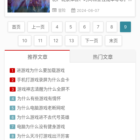
面将从这几个方面来阐述为什么联盟不能
冒险
2024-06-07
3分钟游戏。首先，从游戏机制的角度来
看，英雄联盟是一款典型的5v5对战游
首页
上一页
4
5
6
7
8
9
戏，游戏时长通常在20-40分钟左右。过
短的时长将无法充分体验到这款游戏...
10
11
12
13
下一页
末页
推荐文章
热门文章
进游戏为什么要加载游戏
1
手机打游戏录屏为什么会卡
2
游戏神志清醒为什么全屏不
3
为什么有些游戏有情怀
4
为什么电脑游戏老断网呢
5
为什么游戏进不去代号英雄
6
电脑为什么没有健身游戏
7
为什么天冷打游戏出汗厉害
8