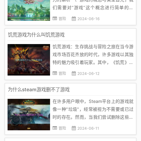
们需要对“游戏”这个概念进行简单的阐
述。广义上，游戏是一种通过互动和参与
冒险
2024-06-16
来娱乐的方式，它涵盖了各种类型和风
格，从简单的桌面棋盘游戏到复杂的电子
饥荒游戏为什么叫饥荒游戏
竞技项目。而狭义上的游戏，通常指的是
饥荒游戏：生存挑战与冒险之旅在当今游
电子游戏，它以计算机和电子设备为媒...
戏市场百花齐放的时代，许多游戏以其独
特的魅力吸引着玩家。其中，《饥荒》这
款生存冒险游戏，以其引人入胜的游戏设
冒险
2024-06-12
定、独特的挑战和丰富的人物角色，深受
玩家喜爱。那么，为什么《饥荒》会被称
为什么steam游戏删不了游戏
为“饥荒游戏”呢？本文将从多个角度深入
在许多用户眼中，Steam平台上的游戏就
探讨这一话题。首先，从游戏设定...
像一种"垃圾"，经常被视为不需要或已过
时的存在。然而，当我们尝试删除这些游
戏时，我们可能会发现这是一件困难的事
冒险
2024-06-11
情。本文将深入探讨为何Steam游戏无法
删除的原因。一、版权问题首先，Steam