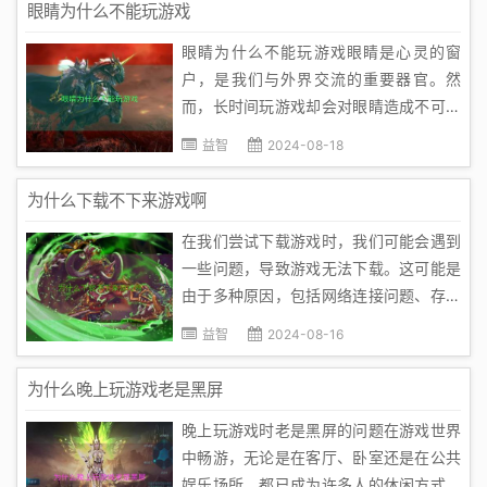
眼睛为什么不能玩游戏
是为什么呢？首先，我们要明白，戴上耳
眼睛为什么不能玩游戏眼睛是心灵的窗
机玩游戏可以给我们带来一种完全沉浸
户，是我们与外界交流的重要器官。然
式...
而，长时间玩游戏却会对眼睛造成不可逆
的伤害。本文将从多个方面阐述眼睛为什
益智
2024-08-18
么不能玩游戏，帮助大家更好地保护视
力。一、游戏屏幕对眼睛的伤害首先，我
为什么下载不下来游戏啊
们需要了解游戏屏幕对眼睛的伤害。游戏
在我们尝试下载游戏时，我们可能会遇到
屏幕通常采用高分辨率和高对比度的显
一些问题，导致游戏无法下载。这可能是
示...
由于多种原因，包括网络连接问题、存储
空间不足、权限问题，甚至是操作系统或
益智
2024-08-16
软件兼容性问题。下面我们将详细探讨这
些可能的原因，并提供一些解决方案。首
为什么晚上玩游戏老是黑屏
先，网络连接问题可能是导致游戏无法下
晚上玩游戏时老是黑屏的问题在游戏世界
载的首要原因。如果你的网络连接不稳...
中畅游，无论是在客厅、卧室还是在公共
娱乐场所，都已成为许多人的休闲方式之