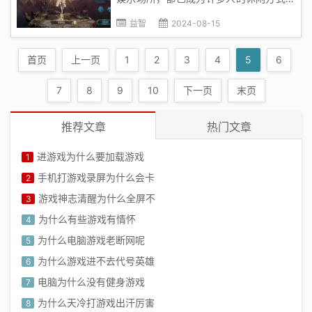
一。然而，晚上玩游戏时却常常遇到一个
益智
2024-08-15
让人困扰的问题——黑屏。它不仅影响了
玩家的游戏体验，还可能让人陷入无尽的
首页
上一页
1
2
3
4
5
6
疑惑和困扰。本文将深入探讨这个问题，
揭示其背后的原因，并给出一些应对策...
7
8
9
10
下一页
末页
推荐文章
热门文章
进游戏为什么要加载游戏
1
手机打游戏录屏为什么会卡
2
游戏神志清醒为什么全屏不
3
为什么有些游戏有情怀
4
为什么电脑游戏老断网呢
5
为什么游戏进不去代号英雄
6
电脑为什么没有健身游戏
7
为什么天冷打游戏出汗厉害
8