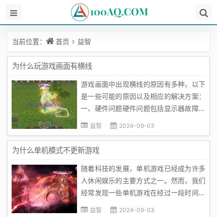
当前位置：
首页
益智
为什么玩游戏画面有横线
游戏画面中出现横线的原因有多种，以下
是一些可能的原因以及相应的解决方案：
一、硬件问题硬件问题包括显示器故障、
显卡驱动不兼容、显卡过热等问题。显示
益智
2024-09-03
器的问题可能会导致游戏画面出现横线、
闪烁或颜色缺失等问题；显卡驱动不兼容
为什么单机模式不更新游戏
或过热可能会影响游戏画面的渲染效果。
随着科技的发展，单机游戏已经成为许多
解决方法是检查硬件设备，确保显示...
人休闲娱乐的主要方式之一。然而，我们
经常发现一些单机游戏在经过一段时间后
并没有更新，甚至出现了一些原本应有的
益智
2024-09-03
游戏内容或玩法未能及时更新的现象。这