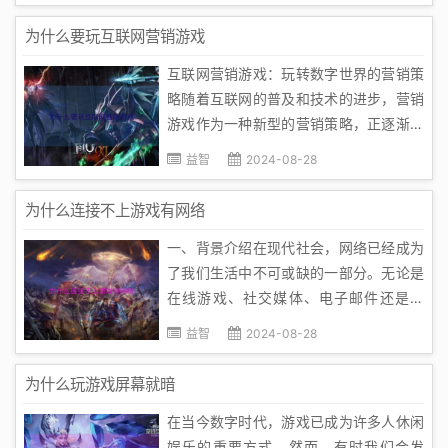
种情况让人感到困扰，为什么单机模式不
为什么要玩互联网营销游戏
更新呢？以下是十个可能的原因：1. **商
互联网营销游戏：玩转数字世界的营销策
业考虑**：开发商的盈利是首...
略随着互联网的普及和技术的进步，营销
游戏作为一种新型的营销策略，正逐渐受
到越来越多企业的关注。本文将探讨为什
益智
2024-08-28
么要玩互联网营销游戏，以及它如何帮助
企业实现营销目标。一、娱乐与营销的结
为什么连接不上游戏有网络
合互联网营销游戏将娱乐与营销巧妙地结
一、背景介绍在现代社会，网络已经成为
合在一起，为企业提供了一种全新...
了我们生活中不可或缺的一部分。无论是
在线游戏、社交媒体、电子邮件还是工
作，网络连接都是必需的。然而，有时我
益智
2024-08-28
们会遇到无法连接游戏网络的问题，这无
疑给我们带来了许多困扰。二、问题分析
为什么玩游戏屏幕就暗
1. 网络设置问题：检查您的网络设置，包
在当今数字时代，游戏已成为许多人休闲
括路由器、调制解调器（或 D...
娱乐的重要方式。然而，有时我们会发