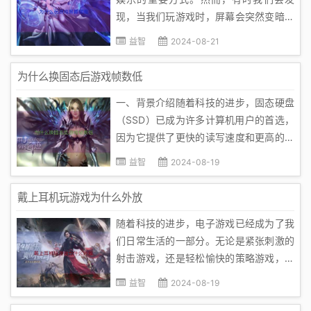
现，当我们玩游戏时，屏幕会突然变暗。
这可能会影响我们的游戏体验，甚至让人
益智
2024-08-21
感到困惑。那么，为什么玩游戏屏幕会暗
下来呢？本文将为你揭示这一现象的原
为什么换固态后游戏帧数低
因，并提供相应的解决方案。一、游戏设
一、背景介绍随着科技的进步，固态硬盘
置与屏幕亮度首先，我们需要了解的
（SSD）已成为许多计算机用户的首选，
是，...
因为它提供了更快的读写速度和更高的数
据可靠性。然而，有些用户在更换固态硬
益智
2024-08-19
盘后发现游戏帧数降低了，这是怎么回事
呢？本文将探讨这个问题并提供可能的解
戴上耳机玩游戏为什么外放
决方案。二、原因分析1. 硬件兼容性问
随着科技的进步，电子游戏已经成为了我
题：首先，需要确保新更换的...
们日常生活的一部分。无论是紧张刺激的
射击游戏，还是轻松愉快的策略游戏，戴
上耳机玩游戏已经成为了一种新的生活方
益智
2024-08-19
式。然而，有很多人在戴上耳机玩游戏
时，却常常发现外放仍然开着。那么，这