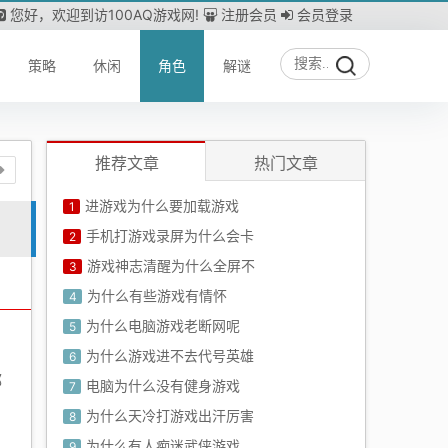
您好，欢迎到访100AQ游戏网!
注册会员
会员登录
策略
休闲
角色
解谜
推荐文章
热门文章
进游戏为什么要加载游戏
1
手机打游戏录屏为什么会卡
2
游戏神志清醒为什么全屏不
3
为什么有些游戏有情怀
4
为什么电脑游戏老断网呢
5
为什么游戏进不去代号英雄
6
都
电脑为什么没有健身游戏
7
为什么天冷打游戏出汗厉害
8
、
为什么有人痴迷武侠游戏
9