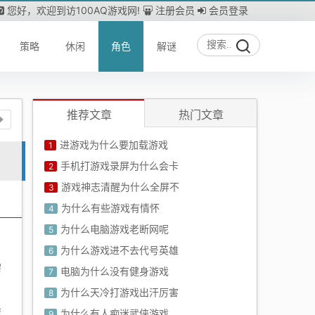
您好，欢迎到访100AQ游戏网!
注册会员
会员登录
策略
休闲
角色
解谜
推荐文章
热门文章
进游戏为什么要加载游戏
1
手机打游戏录屏为什么会卡
2
游戏神志清醒为什么全屏不
3
为什么有些游戏有情怀
4
为什么电脑游戏老断网呢
5
为什么游戏进不去代号英雄
6
需
电脑为什么没有健身游戏
7
为什么天冷打游戏出汗厉害
8
策
为什么有人痴迷武侠游戏
9