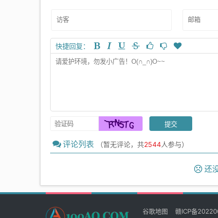
快捷回复：
评论列表
（暂无评论，共
2544
人参与）
还没
谷歌地图
赣ICP备20220